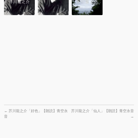
龍
龍
龍
之
之
之
介
介
介
「魔
「ト
「ア
術」
ロ
グ
【朗
ッ
ニ
読】
コ」
の
青
【朗
神」
空
読】
【朗
永
青
読】
音
空
青
永
空
音
永
音
←
芥川龍之介「好色」【朗読】青空永
芥川龍之介「仙人」【朗読】青空永音
音
→