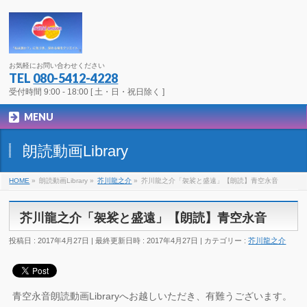
お気軽にお問い合わせください
TEL
080-5412-4228
受付時間 9:00 - 18:00 [ 土・日・祝日除く ]
MENU
朗読動画Library
HOME
»
朗読動画Library
»
芥川龍之介
»
芥川龍之介「袈裟と盛遠」【朗読】青空永音
芥川龍之介「袈裟と盛遠」【朗読】青空永音
投稿日 : 2017年4月27日
最終更新日時 : 2017年4月27日
カテゴリー :
芥川龍之介
青空永音朗読動画Libraryへお越しいただき、有難うございます。