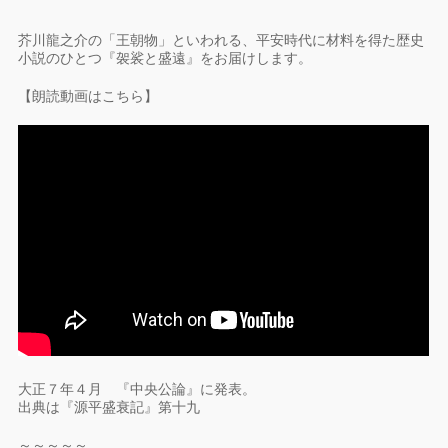
芥川龍之介の「王朝物」といわれる、平安時代に材料を得た歴史
小説のひとつ『袈裟と盛遠』をお届けします。
【朗読動画はこちら】
大正７年４月 『中央公論』に発表。
出典は『源平盛衰記』第十九
～～～～～