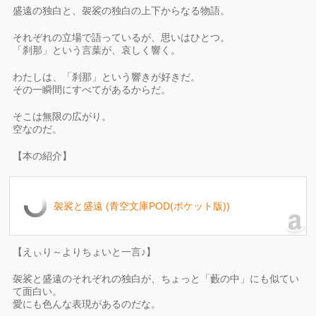
盛遠の独白と、袈裟の独白の上下からなる物語。
それぞれの立場で語っているが、思いはひとつ。
「刹那」という言葉が、哀しく響く。
わたしは、「刹那」という響きが好きだ。
その一瞬間にすべてがあるからだ。
そこは無限の広がり。
空なのだ。
【本の紹介】
袈裟と盛遠 (青空文庫POD(ポケット版))
【えぃり～よりちょいと一言♪】
袈裟と盛遠のそれぞれの独白が、ちょっと「藪の中」にも似てい
て面白い。
愛にも色んな表現があるのだな。