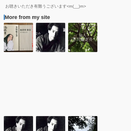
お聴きいただき有難うございます<m(__)m>
More from my site
【さ
芥
芥
さ
川
川
や
龍
龍
か
之
之
な
介
介
秘
「羅
「仙
密】
生
人」
門」
【朗
【朗
読】
読】
青
青
空
空
永
永
音
音
芥
芥
芥
川
川
川