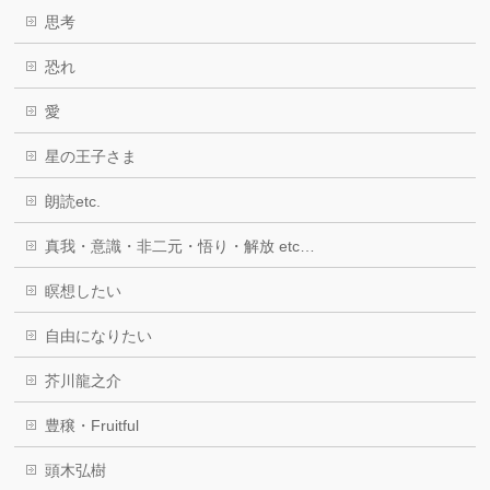
思考
恐れ
愛
星の王子さま
朗読etc.
真我・意識・非二元・悟り・解放 etc…
瞑想したい
自由になりたい
芥川龍之介
豊穣・Fruitful
頭木弘樹