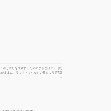
渡し「明け渡しを成就するための手段とは？」【朗
るがままに」ラマナ・マハルシの教えより第7章
→