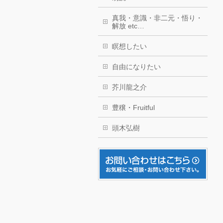
真我・意識・非二元・悟り・
解放 etc…
瞑想したい
自由になりたい
芥川龍之介
豊穣・Fruitful
頭木弘樹