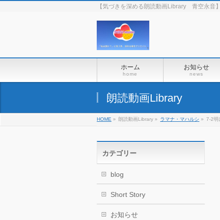
【気づきを深める朗読動画Library 青空
ホーム
お知らせ
home
news
朗読動画Library
HOME
»
朗読動画Library
»
ラマナ・マハルシ
»
7-
カテゴリー
blog
Short Story
お知らせ