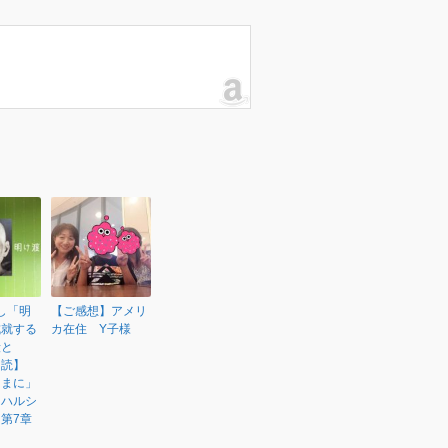
渡し「明
【ご感想】アメリ
成就する
カ在住 Y子様
段と
朗読】
ままに」
マハルシ
第7章