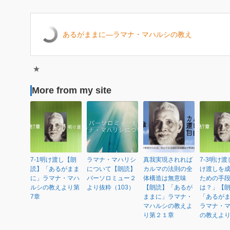
あるがままに―ラマナ・マハルシの教え
★
More from my site
7-1明け渡し【朗
ラマナ・マハリシ
真我実現されれば
7-3明け
読】「あるがまま
について【朗読】
カルマの法則の全
け渡しを
に」ラマナ・マハ
バーソロミュー２
体構造は無意味
ための手
ルシの教えより第
より抜粋（103）
【朗読】「あるが
は？」【
7章
ままに」ラマナ・
「あるが
マハルシの教えよ
ラマナ・
り第２１章
の教えより