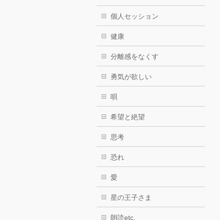
個人セッション
健康
分離感をなくす
勇気が欲しい
唄
希望と絶望
思考
恐れ
愛
星の王子さま
朗読etc.