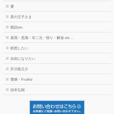
愛
星の王子さま
朗読etc.
真我・意識・非二元・悟り・解放 etc…
瞑想したい
自由になりたい
芥川龍之介
豊穣・Fruitful
頭木弘樹