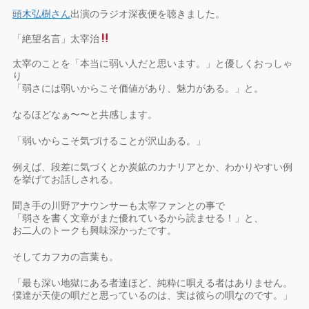
頭木弘樹さん
出演のラジオ深夜便を聴きました。
「絶望名言」太宰治
太宰のことを「本当に弱い人だと思います。」と優しくおっしゃ
り
「弱さには弱いからこそ価値があり、魅力がある。」と。
なるほどなぁ〜〜と共感します。
「弱いからこそ気づけることが沢山ある。」
例えば、段差に気づくとか炭鉱のカナリアとか、わかりやすい例
を挙げてお話しされる。
聞き手の川野アナウンサーも太宰ファンとの事で
「弱さを書く文章がまた優れているから読ませる！」と、
お二人のトークも興味深かったです。
そしてカフカの言葉も。
「最も深い地獄にある者達ほど、純粋に唄える者はありません。
僕達が天使の唄だと思っているのは、実は彼らの唄なのです。」