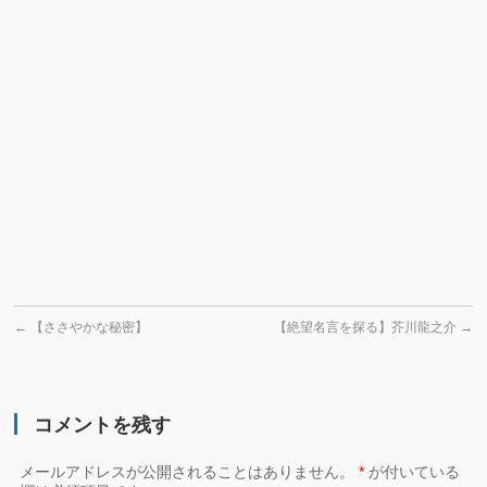
弘
ま
樹
し
さ
た
ん
♫
の
「絶
望
読
書」
よ
り
←
【ささやかな秘密】
【絶望名言を探る】芥川龍之介
→
コメントを残す
メールアドレスが公開されることはありません。
*
が付いている