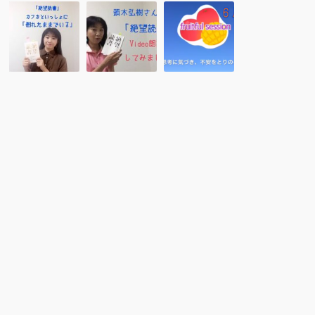
【朗
【Video
【６
読】
朗
月・
カ
読】
セ
フ
頭
ッ
カ
木
シ
と
弘
ョ
い
樹
ン】
っ
さ
Fruitful
し
ん
Session
ょ
の
に
「絶
「倒
望
れ
読
た
書」
ま
を
ま
Video
で
朗
い
読
る」
し
頭
て
木
み