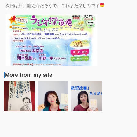
次回は芥川龍之介だそうで、これまた楽しみです
More from my site
【絶
「カ
【全
望
フ
文
名
カ
朗
言
は
読】
を
な
頭
探
ぜ
木
る】
自
弘
芥
殺
樹
川
し
さ