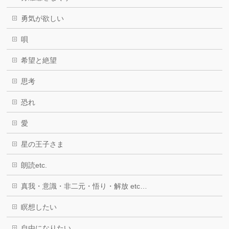
勇気が欲しい
唄
希望と絶望
思考
恐れ
愛
星の王子さま
朗読etc.
真我・意識・非二元・悟り・解放 etc…
瞑想したい
自由になりたい