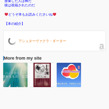
放棄した人は稀だ
彼は祝福されたのだ
どうぞ本もお読みくださいね
【本の紹介】
アシュターヴァクラ・ギーター
More from my site
勇
十
【３
敢
牛
月・
に
図
セ
悟
【朗
ッ
り
読】
シ
の
松
ョ
境
原
ン】
地
哲
Fruitful
を
明
Session