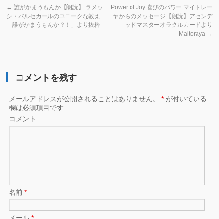
←
誰がかまうもんか【朗読】 ラメッ
Power of Joy 喜びのパワー マイトレー
シ・バルセカールのユニークな教え
ヤからのメッセージ【朗読】アセンデ
「誰がかまうもんか？！」より抜粋
ッドマスターオラクルカードより
Maitoraya
→
コメントを残す
メールアドレスが公開されることはありません。
*
が付いている
欄は必須項目です
コメント
名前
*
メール
*