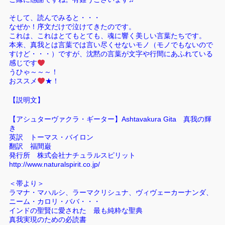
そして、読んでみると・・・
なぜか！序文だけで泣けてきたのです。
これは、これはとてもとても、魂に響く美しい言葉たちです。
本来、真我とは言葉では言い尽くせないモノ（モノでもないので
すけど・・・）ですが、沈黙の言葉が文字や行間にあふれている
感じです
うひゃ～～～！
おススメ
★！
【説明文】
【アシュターヴァクラ・ギーター】Ashtavakura Gita 真我の輝
き
英訳 トーマス・バイロン
翻訳 福間巌
発行所 株式会社ナチュラルスピリット
http://www.naturalspirit.co.jp/
＜帯より＞
ラマナ・マハルシ、ラーマクリシュナ、ヴィヴェーカーナンダ、
ニーム・カロリ・ババ・・・
インドの聖賢に愛された 最も純粋な聖典
真我実現のための必読書