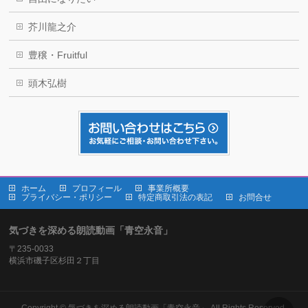
芥川龍之介
豊穣・Fruitful
頭木弘樹
ホーム
プロフィール
事業所概要
プライバシー・ポリシー
特定商取引法の表記
お問合せ
気づきを深める朗読動画「青空永音」
〒235-0033
横浜市磯子区杉田２丁目