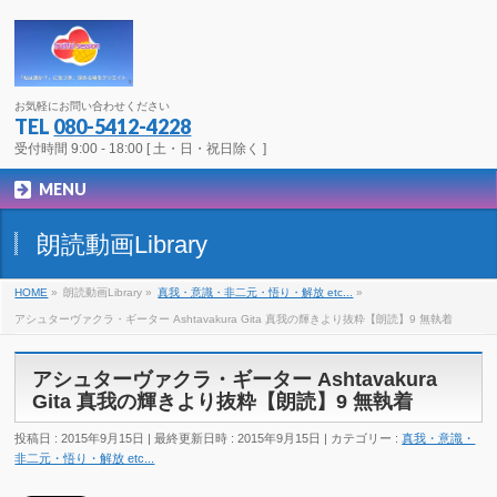
お気軽にお問い合わせください
TEL
080-5412-4228
受付時間 9:00 - 18:00 [ 土・日・祝日除く ]
MENU
朗読動画Library
HOME
»
朗読動画Library
»
真我・意識・非二元・悟り・解放 etc...
»
アシュターヴァクラ・ギーター Ashtavakura Gita 真我の輝きより抜粋【朗読】9 無執着
アシュターヴァクラ・ギーター Ashtavakura
Gita 真我の輝きより抜粋【朗読】9 無執着
投稿日 : 2015年9月15日
最終更新日時 : 2015年9月15日
カテゴリー :
真我・意識・
非二元・悟り・解放 etc...