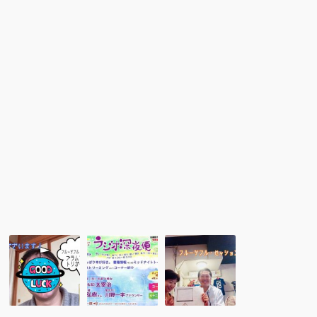
ュ
の
ー
か
よ
り】
慰
め
る
も
の、
聖
霊
よ
り
抜
粋
【ご
【弱
【ご
感
い
感
想】
か
想】
東
ら
福
北
こ
島
在
そ】
県