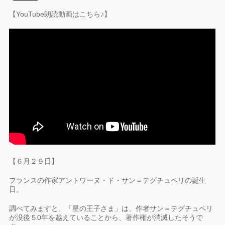
【YouTube朗読動画はこちら♪】
【６月２９日】
フランスの作家アントワーヌ・ド・サン＝テグチュペリの誕生
日。
調べてみますと、「星の王子さま」は、作者サン＝テグチュペリ
が没後５0年を越えていることから、著作権が消滅したそうで