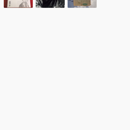
言
之
を
を
介
体
探
「運」
験
る】
【朗
す
芥
読】
る」
川
青
喜
龍
空
び
之
永
か
介
音
ら
人
生
を
生
き
る！
臨
死
体
験
が
教
え