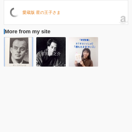
愛蔵版 星の王子さま
More from my site
【内
芥
【朗
藤
川
読】
濯】
龍
カ
な
之
フ
い
介
カ
と
「犬
と
う
と
い
あ
笛」
っ
ろ
【朗
し
う
読】
ょ
★
青
に
星
空
「倒
の
永
れ
王
音
た
子
ま