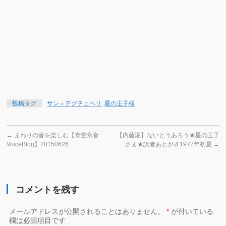
ア
ジ
ャ
ー
ニ
著
ANITA
MOORJANI
投稿タグ
サン＝テグチュペリ
,
星の王子様
←
まわりの音を楽しむ【青空永音
【内藤濯】ないとうあろう★星の王子
VoiceBlog】20150626
さま★訳者あとがき1972年初夏
→
コメントを残す
メールアドレスが公開されることはありません。
*
が付いている
欄は必須項目です