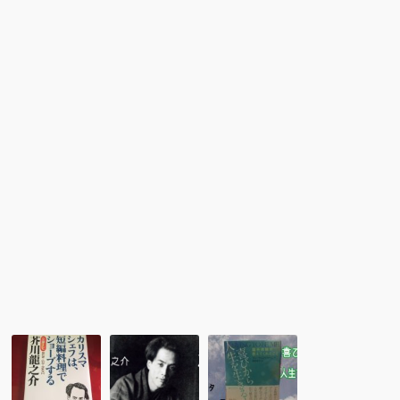
さ
ま
ま
で
★
い
訳
る」
者
頭
あ
木
と
弘
が
樹
き
さ
1972
ん
年
の
初
「絶
夏
望
読
書」
よ
り
【絶
芥
「神
望
川
の
名
龍
愛